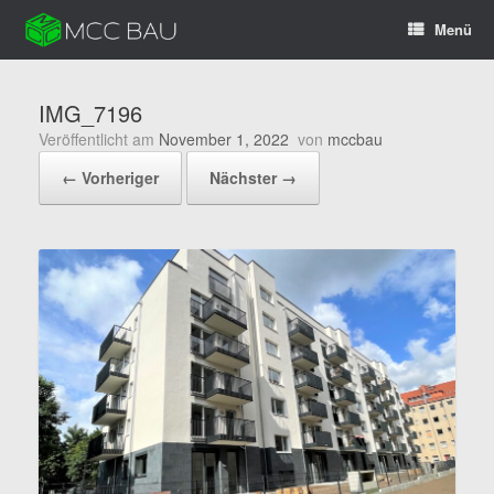
Zum
Menü
Inhalt
springen
IMG_7196
Veröffentlicht am
November 1, 2022
von
mccbau
← Vorheriger
Nächster →