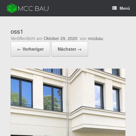
Zum
Menü
Inhalt
springen
oss1
Veröffentlicht am
Oktober 29, 2020
von
mccbau
← Vorheriger
Nächster →