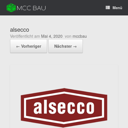
Zum
Menü
Inhalt
springen
alsecco
Veröffentlicht am
Mai 4, 2020
von
mccbau
← Vorheriger
Nächster →