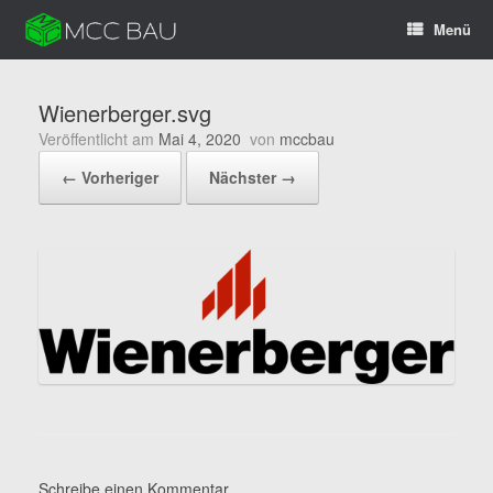
Zum
Menü
Inhalt
springen
Wienerberger.svg
Veröffentlicht am
Mai 4, 2020
von
mccbau
← Vorheriger
Nächster →
Schreibe einen Kommentar